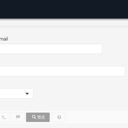
mail
预览