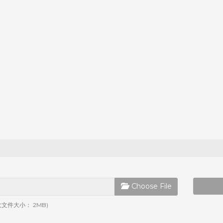
Choose File
c (最大文件大小： 2MB)