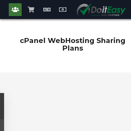
count
مشاهده
Persian
واحد
Mobi
کارت
پول
Me
خرید
cPanel WebHosting Sharing
Plans